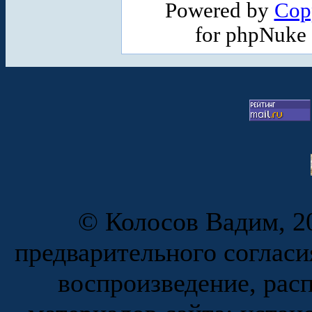
Powered by
Cop
for phpNuke
© Колосов Вадим, 20
предварительного согласи
воспроизведение, рас