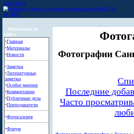
ГЛАВНАЯ
МЫСЛИ
ВСЛУХ
Навигация по
Фотог
сайту
·
Главная
·
Материалы
Фотографии Санк
·
Новости
·
Заметки
·
Литературные
Спи
заметки
·
Особое
мнение
Последние доба
·
Комментарии
·
Публичные дела
Часто просматри
·
Преподаватели
люб
·
Фотогалерея
·
Форум