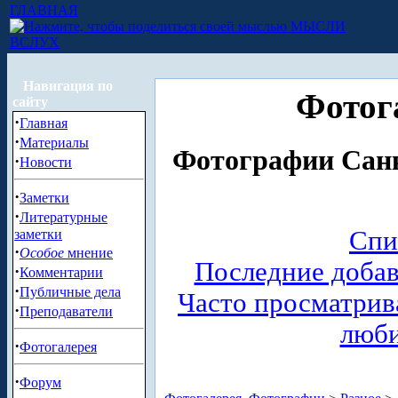
ГЛАВНАЯ
МЫСЛИ
ВСЛУХ
Навигация по
Фотог
сайту
·
Главная
·
Материалы
Фотографии Санк
·
Новости
·
Заметки
·
Литературные
Спи
заметки
·
Особое
мнение
Последние доба
·
Комментарии
·
Публичные дела
Часто просматри
·
Преподаватели
люб
·
Фотогалерея
·
Форум