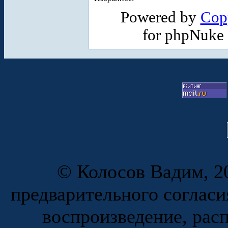
Powered by
Cop
for phpNuke
© Колосов Вадим, 20
предварительного согласи
воспроизведение, рас