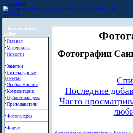
ГЛАВНАЯ
МЫСЛИ
ВСЛУХ
Навигация по
Фотог
сайту
·
Главная
·
Материалы
Фотографии Санк
·
Новости
·
Заметки
·
Литературные
Спи
заметки
·
Особое
мнение
Последние доба
·
Комментарии
·
Публичные дела
Часто просматри
·
Преподаватели
люб
·
Фотогалерея
·
Форум