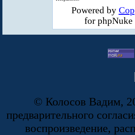
Powered by
Cop
for phpNuke
© Колосов Вадим, 20
предварительного согласи
воспроизведение, рас