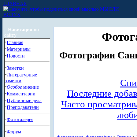
ГЛАВНАЯ
МЫСЛИ
ВСЛУХ
Навигация по
Фотог
сайту
·
Главная
·
Материалы
Фотографии Санк
·
Новости
·
Заметки
·
Литературные
Спи
заметки
·
Особое
мнение
Последние доба
·
Комментарии
·
Публичные дела
Часто просматри
·
Преподаватели
люб
·
Фотогалерея
·
Форум