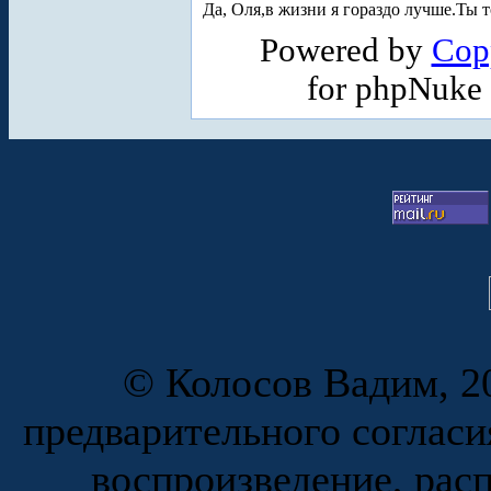
Да, Оля,в жизни я гораздо лучше.Ты 
Powered by
Cop
for phpNuke
© Колосов Вадим, 20
предварительного согласи
воспроизведение, рас