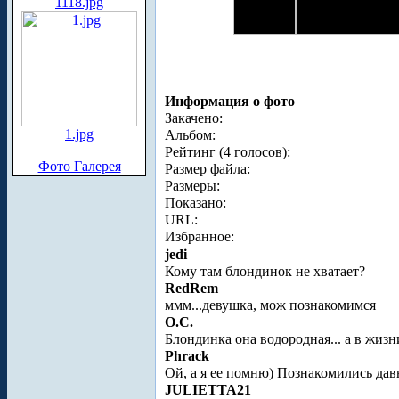
1118.jpg
Информация о фото
Закачено:
1.jpg
Альбом:
Рейтинг (4 голосов):
Фото Галерея
Размер файла:
Размеры:
Показано:
URL:
Избранное:
jedi
Кому там блондинок не хватает?
RedRem
ммм...девушка, мож познакомимся
O.C.
Блондинка она водородная... а в жизн
Phrack
Ой, а я ее помню) Познакомились дав
JULIETTA21