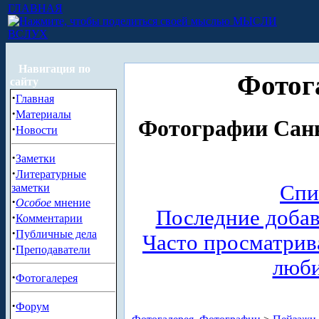
ГЛАВНАЯ
МЫСЛИ
ВСЛУХ
Навигация по
Фотог
сайту
·
Главная
·
Материалы
Фотографии Санк
·
Новости
·
Заметки
·
Литературные
Спи
заметки
·
Особое
мнение
Последние доба
·
Комментарии
·
Публичные дела
Часто просматри
·
Преподаватели
люб
·
Фотогалерея
·
Форум