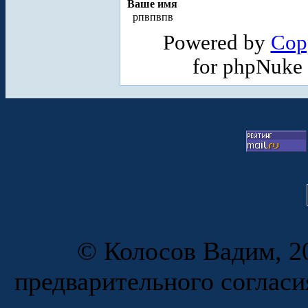
Ваше имя
рпвпвпв
Powered by
Cop
for phpNuke
© Колосов Вадим, 20
предварительного согласи