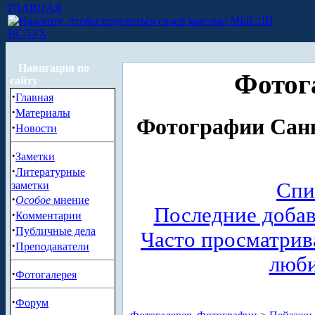
ГЛАВНАЯ
МЫСЛИ
ВСЛУХ
Навигация по
Фотог
сайту
·
Главная
·
Материалы
Фотографии Санк
·
Новости
·
Заметки
·
Литературные
Спи
заметки
·
Особое
мнение
Последние доба
·
Комментарии
·
Публичные дела
Часто просматри
·
Преподаватели
люб
·
Фотогалерея
·
Форум