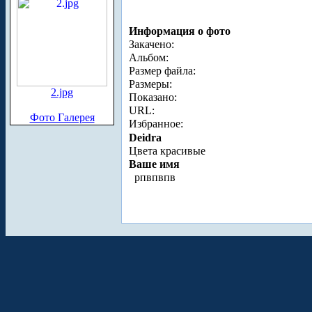
Информация о фото
Закачено:
Альбом:
Размер файла:
Размеры:
2.jpg
Показано:
URL:
Фото Галерея
Избранное:
Deidra
Цвета красивые
Ваше имя
рпвпвпв