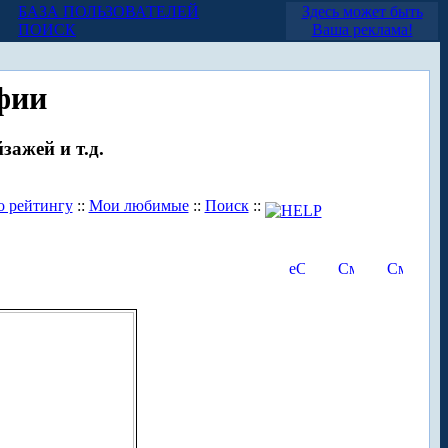
БАЗА ПОЛЬЗОВАТЕЛЕЙ
Здесь может быть
ПОИСК
Ваша реклама!
фии
зажей и т.д.
о рейтингу
::
Мои любимые
::
Поиск
::