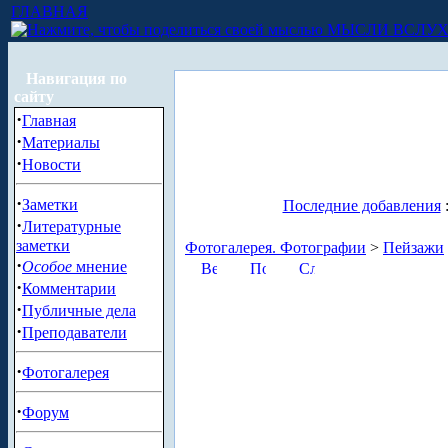
ГЛАВНАЯ
МЫСЛИ ВСЛУ
Навигация по
сайту
·
Главная
·
Материалы
·
Новости
·
Заметки
Последние добавления
·
Литературные
заметки
Фотогалерея. Фотографии
>
Пейзажи
·
Особое
мнение
·
Комментарии
·
Публичные дела
·
Преподаватели
·
Фотогалерея
·
Форум