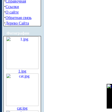
·
Справочная
·
Ссылки
·
О сайте
·
Обратная связь
·
Дерево Сайта
Фотографии
1.jpg
cat.jpg