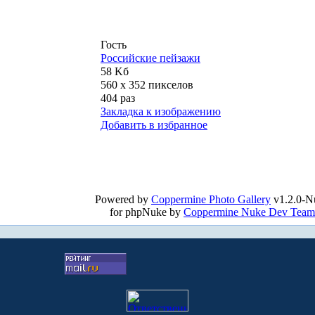
Гость
Российские пейзажи
58 Kб
560 x 352 пикселов
404 раз
Закладка к изображению
Добавить в избранное
Powered by
Coppermine Photo Gallery
v1.2.0-N
for phpNuke by
Coppermine Nuke Dev Team