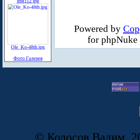
img112.jpg
Powered by
Cop
for phpNuke
Ole_Ko-48th.jpg
Фото Галерея
© Колосов Вадим, 20