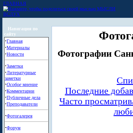
ГЛАВНАЯ
МЫСЛИ
ВСЛУХ
Навигация по
Фотог
сайту
·
Главная
·
Материалы
Фотографии Санк
·
Новости
·
Заметки
·
Литературные
Спи
заметки
·
Особое
мнение
Последние доба
·
Комментарии
·
Публичные дела
Часто просматри
·
Преподаватели
люб
·
Фотогалерея
·
Форум