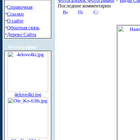
Фотогалерея. Фотографии
>
Виды Сан
Последние комментарии
·
Справочная
·
Ссылки
·
О сайте
·
Обратная связь
·
Дерево Сайта
Фотографии
4elove4ki.jpg