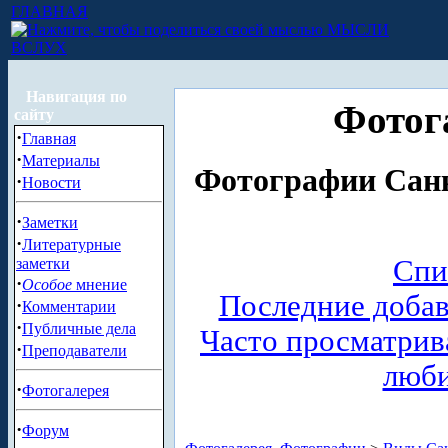
ГЛАВНАЯ
МЫСЛИ
ВСЛУХ
Навигация по
Фотог
сайту
·
Главная
·
Материалы
Фотографии Санк
·
Новости
·
Заметки
·
Литературные
Спи
заметки
·
Особое
мнение
Последние доба
·
Комментарии
·
Публичные дела
Часто просматри
·
Преподаватели
люб
·
Фотогалерея
·
Форум