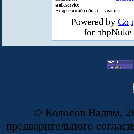
smileservice
Андреевский собор называется.
Powered by
Cop
for phpNuke
© Колосов Вадим, 20
предварительного согласи