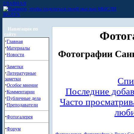
ГЛАВНАЯ
МЫСЛИ
ВСЛУХ
Навигация по
Фотог
сайту
·
Главная
·
Материалы
Фотографии Санк
·
Новости
·
Заметки
·
Литературные
Спи
заметки
·
Особое
мнение
Последние доба
·
Комментарии
·
Публичные дела
Часто просматри
·
Преподаватели
люб
·
Фотогалерея
·
Форум