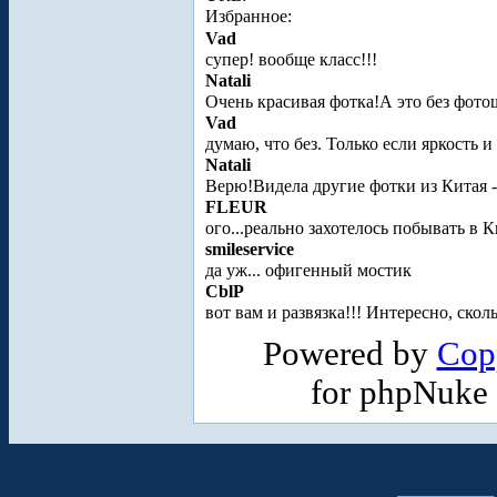
Избранное:
Vad
супер! вообще класс!!!
Natali
Очень красивая фотка!
А это без фото
Vad
думаю, что без. Только если яркость и
Natali
Верю!Видела другие фотки из Китая -
FLEUR
ого...реально захотелось побывать в К
smileservice
да уж... офигенный мостик
CblP
вот вам и развязка!!! Интересно, скол
Powered by
Cop
for phpNuke