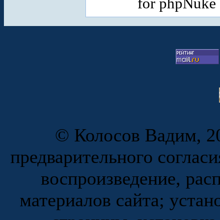
for phpNuke
© Колосов Вадим, 20
предварительного согласи
воспроизведение, рас
материалов сайта; устан