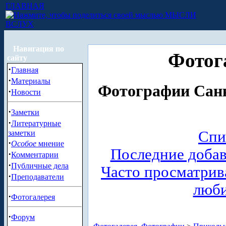
ГЛАВНАЯ
МЫСЛИ
ВСЛУХ
Навигация по
Фотог
сайту
·
Главная
·
Материалы
Фотографии Санк
·
Новости
·
Заметки
·
Литературные
Спи
заметки
·
Особое
мнение
Последние доба
·
Комментарии
·
Публичные дела
Часто просматри
·
Преподаватели
люб
·
Фотогалерея
·
Форум