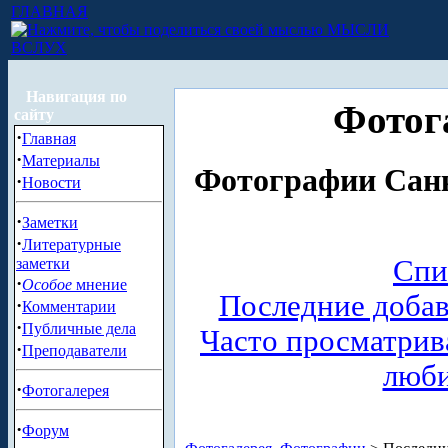
ГЛАВНАЯ
МЫСЛИ
ВСЛУХ
Навигация по
Фотог
сайту
·
Главная
·
Материалы
Фотографии Санк
·
Новости
·
Заметки
·
Литературные
Спи
заметки
·
Особое
мнение
Последние доба
·
Комментарии
·
Публичные дела
Часто просматри
·
Преподаватели
люб
·
Фотогалерея
·
Форум