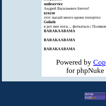
smileservice
Андрей Васильевич forever!
кукуш
этот лысый много крови попортил
Goliath
в рот мне ноги.... фоткаться с Поляк
BARAKAABAMA
BARAKAABAMA
BARAKAABAMA
Powered by
Cop
for phpNuke