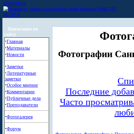
ГЛАВНАЯ
МЫСЛИ
ВСЛУХ
Навигация по
Фотог
сайту
·
Главная
·
Материалы
Фотографии Санк
·
Новости
·
Заметки
·
Литературные
Спи
заметки
·
Особое
мнение
Последние доба
·
Комментарии
·
Публичные дела
Часто просматри
·
Преподаватели
люб
·
Фотогалерея
·
Форум