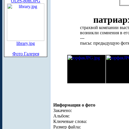
OLeS-80th.JPG
патриар
страхвой компании выст
возникли сомнения в его
---
пысы: предыдущую фотк
library.jpg
Фото Галерея
Информация о фото
Закачено:
Альбом:
Ключевые слова:
Размер файла: