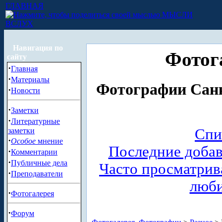
ГЛАВНАЯ
МЫСЛИ
ВСЛУХ
Навигация по
Фотог
сайту
·
Главная
·
Материалы
Фотографии Санк
·
Новости
·
Заметки
·
Литературные
Спи
заметки
·
Особое
мнение
Последние доба
·
Комментарии
·
Публичные дела
Часто просматри
·
Преподаватели
люб
·
Фотогалерея
·
Форум