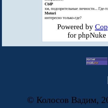
CblP
хм, подозрительные личности... Где-то
Motori
интересно только-где?
Powered by
Cop
for phpNuke
© Колосов Вадим, 20