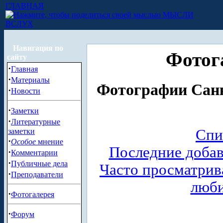
ГЛАВНАЯ
МЫСЛИ
ВСЛУХ
Навигация по
Фотог
сайту
·
Главная
·
Материалы
Фотографии Санк
·
Новости
·
Заметки
·
Литературные
Спи
заметки
·
Особое
мнение
Последние доба
·
Комментарии
·
Публичные дела
Часто просматри
·
Преподаватели
люб
·
Фотогалерея
·
Форум