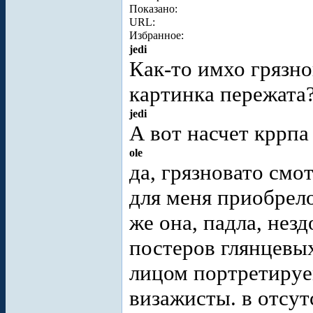
Показано:
URL:
Избранное:
jedi
Как-то имхо грязно
картинка пережата
jedi
А вот насчет кррпа
ole
да, грязновато смо
для меня приобрел
же она, падла, нез
постеров глянцевых
лицом портретируе
визажисты. в отсут