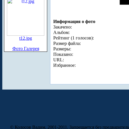
Информация о фото
Закачено:
Альбом:
Рейтинг (1 голосов):
t12.jpg
Размер файла:
Фото Галерея
Размеры:
Показано:
URL:
Избранное:
© Колосов Вадим, 2001-2011. Запрещается без предварител