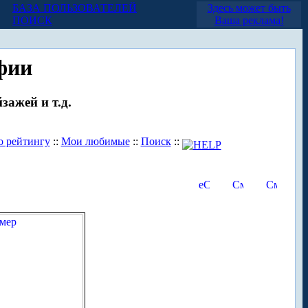
БАЗА ПОЛЬЗОВАТЕЛЕЙ
Здесь может быть
ПОИСК
Ваша реклама!
фии
зажей и т.д.
о рейтингу
::
Мои любимые
::
Поиск
::