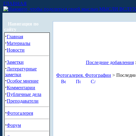
ГЛАВНАЯ
МЫСЛИ ВСЛУ
Навигация по
сайту
·
Главная
·
Материалы
·
Новости
·
Заметки
Последние добавления
·
Литературные
заметки
Фотогалерея. Фотографии
> Последни
·
Особое
мнение
·
Комментарии
·
Публичные дела
·
Преподаватели
·
Фотогалерея
·
Форум