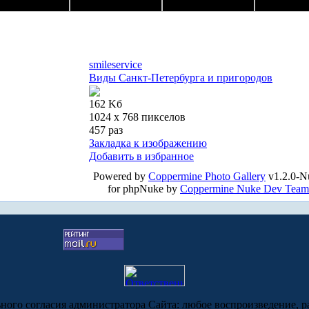
smileservice
Виды Санкт-Петербурга и пригородов
162 Kб
1024 x 768 пикселов
457 раз
Закладка к изображению
Добавить в избранное
Powered by
Coppermine Photo Gallery
v1.2.0-N
for phpNuke by
Coppermine Nuke Dev Team
ьного согласия администратора Сайта: любое воспроизведение, р