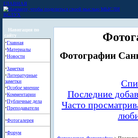
ГЛАВНАЯ
МЫСЛИ
ВСЛУХ
Навигация по
Фотог
сайту
·
Главная
·
Материалы
Фотографии Санк
·
Новости
·
Заметки
·
Литературные
Спи
заметки
·
Особое
мнение
Последние доба
·
Комментарии
·
Публичные дела
Часто просматри
·
Преподаватели
люб
·
Фотогалерея
·
Форум