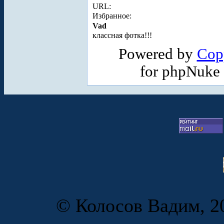
URL:
Избранное:
Vad
классная фотка!!!
Powered by
Cop
for phpNuke
© Колосов Вадим, 20