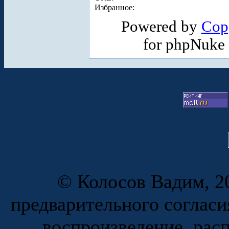
Избранное:
Powered by
Cop
for phpNuke
© Колосов Вадим, 20
предварительного согласи
воспроизведение, рас