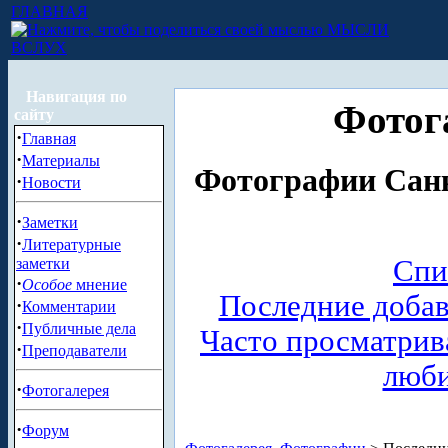
ГЛАВНАЯ
МЫСЛИ
ВСЛУХ
Навигация по
Фотог
сайту
·
Главная
·
Материалы
Фотографии Санк
·
Новости
·
Заметки
·
Литературные
Спи
заметки
·
Особое
мнение
Последние доба
·
Комментарии
·
Публичные дела
Часто просматри
·
Преподаватели
люб
·
Фотогалерея
·
Форум