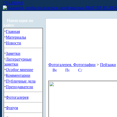
ГЛАВНАЯ
МЫСЛИ ВСЛУ
Навигация по
сайту
·
Главная
·
Материалы
·
Новости
·
Заметки
·
Литературные
заметки
Фотогалерея. Фотографии
>
Пейзажи
·
Особое
мнение
·
Комментарии
·
Публичные дела
·
Преподаватели
·
Фотогалерея
·
Форум