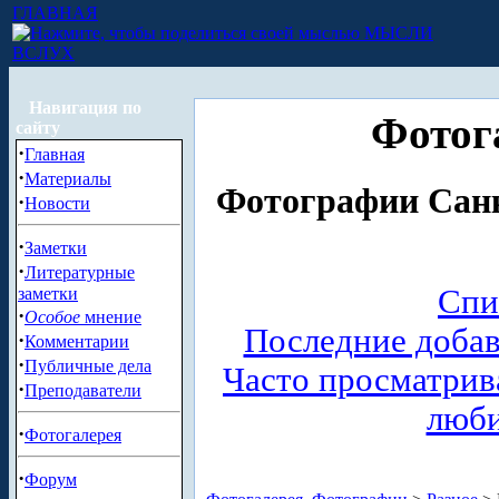
ГЛАВНАЯ
МЫСЛИ
ВСЛУХ
Навигация по
Фотог
сайту
·
Главная
·
Материалы
Фотографии Санк
·
Новости
·
Заметки
·
Литературные
Спи
заметки
·
Особое
мнение
Последние доба
·
Комментарии
·
Публичные дела
Часто просматри
·
Преподаватели
люб
·
Фотогалерея
·
Форум