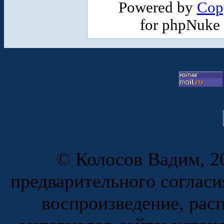
Powered by
Cop
for phpNuke
© Колосов Вадим, 20
предварительного согласи
воспроизведение, рас