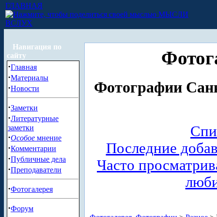
ГЛАВНАЯ
МЫСЛИ
ВСЛУХ
Навигация по
Фотог
сайту
·
Главная
·
Материалы
Фотографии Санк
·
Новости
·
Заметки
·
Литературные
Спи
заметки
·
Особое
мнение
Последние доба
·
Комментарии
·
Публичные дела
Часто просматри
·
Преподаватели
люб
·
Фотогалерея
·
Форум