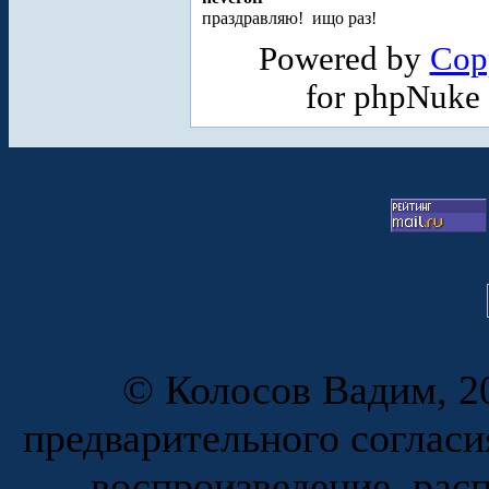
праздравляю!
ищо раз!
Powered by
Cop
for phpNuke
© Колосов Вадим, 20
предварительного согласи
воспроизведение, рас