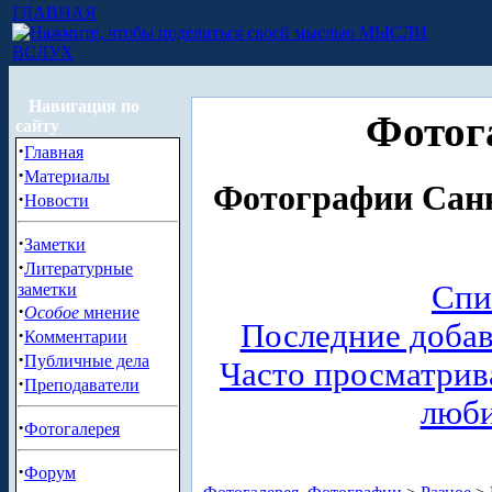
ГЛАВНАЯ
МЫСЛИ
ВСЛУХ
Навигация по
Фотог
сайту
·
Главная
·
Материалы
Фотографии Санк
·
Новости
·
Заметки
·
Литературные
Спи
заметки
·
Особое
мнение
Последние доба
·
Комментарии
·
Публичные дела
Часто просматри
·
Преподаватели
люб
·
Фотогалерея
·
Форум