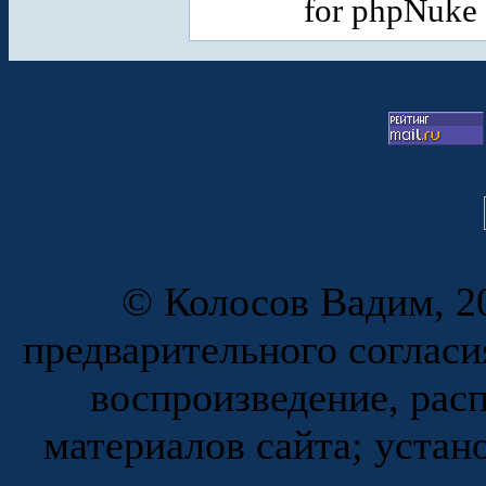
for phpNuke
© Колосов Вадим, 20
предварительного согласи
воспроизведение, рас
материалов сайта; устан