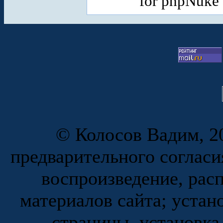
for phpNuke
© Колосов Вадим, 20
предварительного согласи
воспроизведение, рас
материалов сайта; устан
страницы, установка