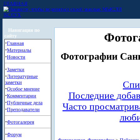
ГЛАВНАЯ
МЫСЛИ
ВСЛУХ
Навигация по
Фотог
сайту
·
Главная
·
Материалы
Фотографии Санк
·
Новости
·
Заметки
·
Литературные
Спи
заметки
·
Особое
мнение
Последние доба
·
Комментарии
·
Публичные дела
Часто просматри
·
Преподаватели
люб
·
Фотогалерея
·
Форум