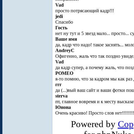
Vad
просто потрясающий кадр!!!
jedi
Спасибо
Гость
нет ну тут и 5 звезд мало... просто... 
Ваше имя
да, кадр что надо! такое заснять... мол
AndreyC
Офигенно, жаль что так поздно увиде
Vad
да кадр супер, а почему жаль, что поз
POMEO
я-то помню, что за кадром мы как раз
ггг
да (...)вый ваш сайт и ваши фотки п
sterva
rrr, главное вовремя и к месту высказат
Юнона
Очень красиво! Просто слов нет!!!!!!!
Powered by
Cop