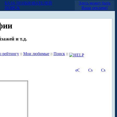
БАЗА ПОЛЬЗОВАТЕЛЕЙ
Здесь может быть
ПОИСК
Ваша реклама!
фии
зажей и т.д.
о рейтингу
::
Мои любимые
::
Поиск
::