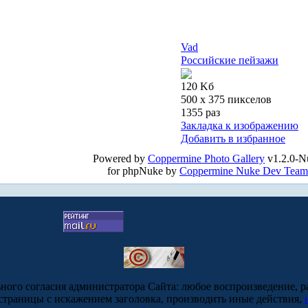
Vad
Российские пейзажи
120 Kб
500 x 375 пикселов
1355 раз
Закладка к изображению
Добавить в избранное
Powered by
Coppermine Photo Gallery
v1.2.0-N
for phpNuke by
Coppermine Nuke Dev Team
ьного согласия администратора Сайта: любое воспроизведение, р
-страницы с искажением заголовка, производить иные действия,