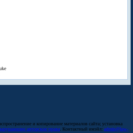
uke
аспространение и копирование материалов сайта; установка
нарушающие авторские права
. Контактный имэйл:
admin@law-