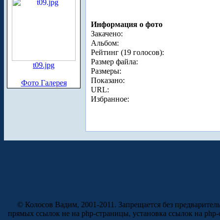
Информация о фото
Закачено:
Альбом:
Рейтинг (19 голосов):
Размер файла:
t09.jpg
Размеры:
Показано:
Фото Галерея
URL:
Избранное:
© Колосов Вадим, 2001-2011. Запрещается без предварител
прямых ссылок не на php-страницы, установка ссылок на php