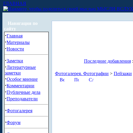
ГЛАВНАЯ
МЫСЛИ ВСЛУ
Навигация по
сайту
·
Главная
·
Материалы
·
Новости
·
Заметки
Последние добавления
·
Литературные
заметки
Фотогалерея. Фотографии
>
Пейзажи
·
Особое
мнение
·
Комментарии
·
Публичные дела
·
Преподаватели
·
Фотогалерея
·
Форум