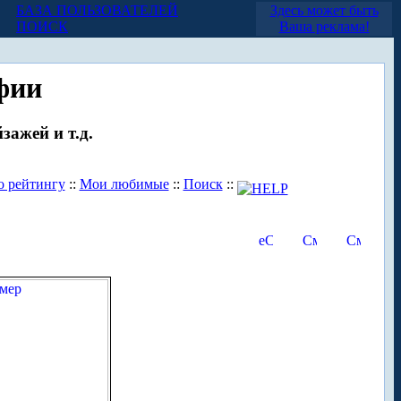
БАЗА ПОЛЬЗОВАТЕЛЕЙ
Здесь может быть
ПОИСК
Ваша реклама!
фии
зажей и т.д.
о рейтингу
::
Мои любимые
::
Поиск
::