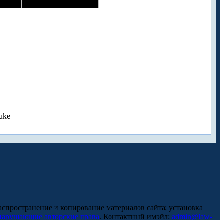
uke
аспространение и копирование материалов сайта; установка
нарушающие авторские права
. Контактный имэйл:
admin@law-