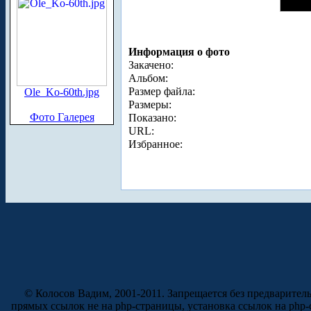
Информация о фото
Закачено:
Альбом:
Размер файла:
Ole_Ko-60th.jpg
Размеры:
Фото Галерея
Показано:
URL:
Избранное:
© Колосов Вадим, 2001-2011. Запрещается без предварител
прямых ссылок не на php-страницы, установка ссылок на php