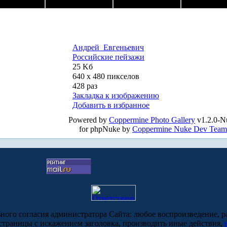
Андрей_Евгеньевич
Российские пейзажи
25 Kб
640 x 480 пикселов
428 раз
Закладка к изображению
Добавить в избранное
Powered by
Coppermine Photo Gallery
v1.2.0-N
for phpNuke by
Coppermine Nuke Dev Team
ьного согласия администратора Сайта: любое воспроизведение, р
-страницы с искажением заголовка, производить иные действия,