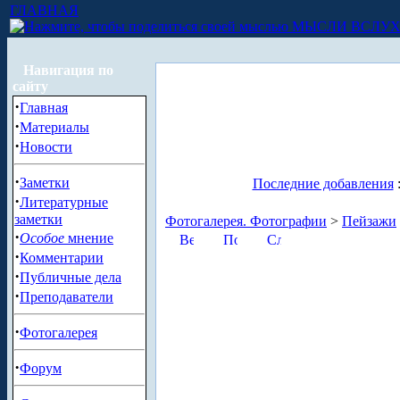
ГЛАВНАЯ
МЫСЛИ ВСЛУ
Навигация по
сайту
·
Главная
·
Материалы
·
Новости
·
Заметки
Последние добавления
·
Литературные
заметки
Фотогалерея. Фотографии
>
Пейзажи
·
Особое
мнение
·
Комментарии
·
Публичные дела
·
Преподаватели
·
Фотогалерея
·
Форум