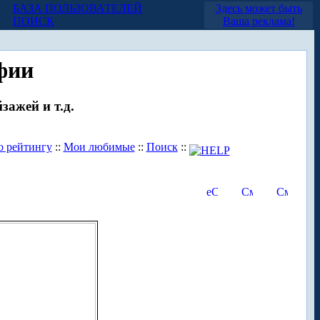
БАЗА ПОЛЬЗОВАТЕЛЕЙ
Здесь может быть
ПОИСК
Ваша реклама!
фии
зажей и т.д.
о рейтингу
::
Мои любимые
::
Поиск
::