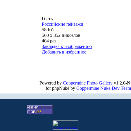
Гость
Российские пейзажи
58 Kб
560 x 352 пикселов
404 раз
Закладка к изображению
Добавить в избранное
Powered by
Coppermine Photo Gallery
v1.2.0-N
for phpNuke by
Coppermine Nuke Dev Team