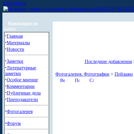
ГЛАВНАЯ
МЫСЛИ ВСЛУ
Навигация по
сайту
·
Главная
·
Материалы
·
Новости
·
Заметки
Последние добавления
·
Литературные
заметки
Фотогалерея. Фотографии
>
Пейзажи
·
Особое
мнение
·
Комментарии
·
Публичные дела
·
Преподаватели
·
Фотогалерея
·
Форум