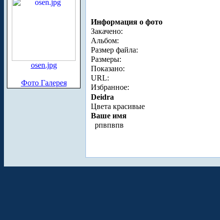
Информация о фото
Закачено:
Альбом:
Размер файла:
Размеры:
osen.jpg
Показано:
URL:
Фото Галерея
Избранное:
Deidra
Цвета красивые
Ваше имя
рпвпвпв