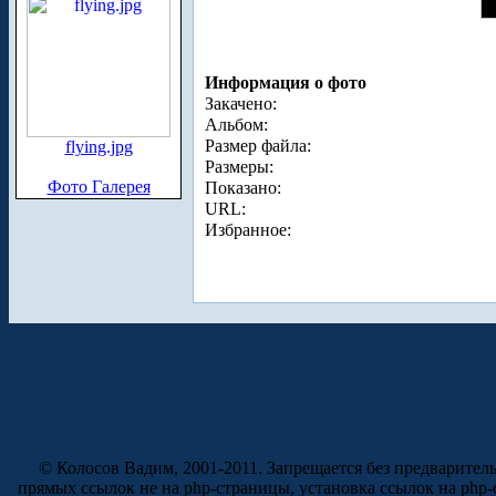
Информация о фото
Закачено:
Альбом:
Размер файла:
flying.jpg
Размеры:
Фото Галерея
Показано:
URL:
Избранное:
© Колосов Вадим, 2001-2011. Запрещается без предварител
прямых ссылок не на php-страницы, установка ссылок на php