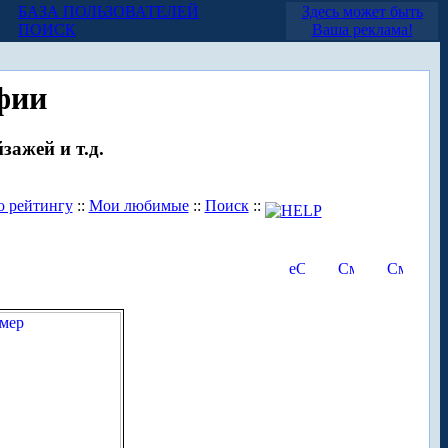
БАЗА ПОЛЬЗОВАТЕЛЕЙ
Здесь может быть
ПОИСК
Ваша реклама!
фии
зажей и т.д.
о рейтингу
::
Мои любимые
::
Поиск
::