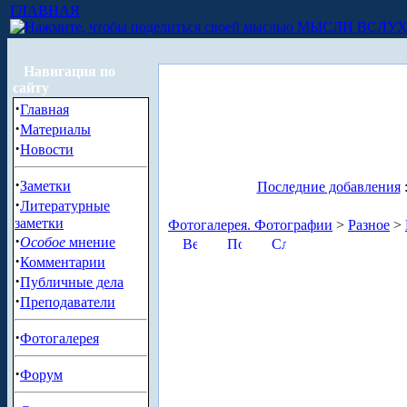
ГЛАВНАЯ
МЫСЛИ ВСЛУ
Навигация по
сайту
·
Главная
·
Материалы
·
Новости
·
Заметки
Последние добавления
·
Литературные
заметки
Фотогалерея. Фотографии
>
Разное
>
·
Особое
мнение
·
Комментарии
·
Публичные дела
·
Преподаватели
·
Фотогалерея
·
Форум