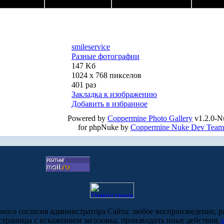
smileservice
Разные фотографии
147 Kб
1024 x 768 пикселов
401 раз
Закладка к изображению
Добавить в избранное
Powered by
Coppermine Photo Gallery
v1.2.0-N
for phpNuke by
Coppermine Nuke Dev Team
ьного согласия администратора Сайта: любое воспроизведение, р
-страницы с искажением заголовка, производить иные действия,