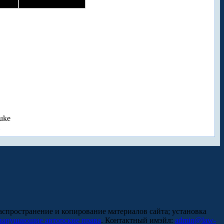
uke
аспространение и копирование материалов сайта; установка
нарушающие авторские права
. Контактный имэйл:
admin@law-