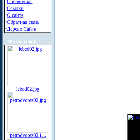
·
Справочная
·
Ссылки
·
О сайте
·
Обратная связь
·
Дерево Сайта
Фотографии
lebed02.jpg
petrodvorez02.j ...