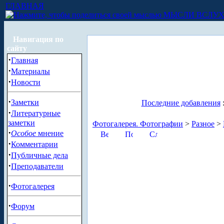
ГЛАВНАЯ
МЫСЛИ ВСЛУ
Навигация по
сайту
·
Главная
·
Материалы
·
Новости
·
Заметки
Последние добавления
·
Литературные
заметки
Фотогалерея. Фотографии
>
Разное
>
·
Особое
мнение
·
Комментарии
·
Публичные дела
·
Преподаватели
·
Фотогалерея
·
Форум