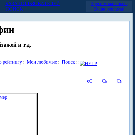
БАЗА ПОЛЬЗОВАТЕЛЕЙ
Здесь может быть
ПОИСК
Ваша реклама!
фии
зажей и т.д.
о рейтингу
::
Мои любимые
::
Поиск
::