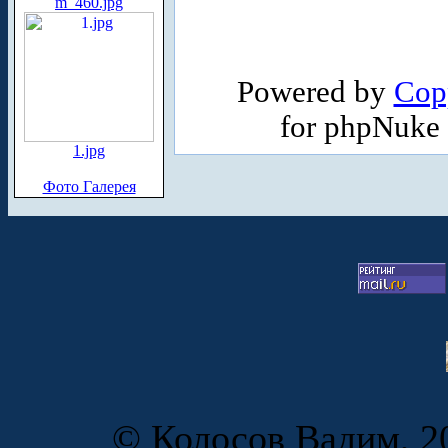
m_460.jpg
Powered by
Cop
for phpNuke
1.jpg
Фото Галерея
© Колосов Вадим, 20