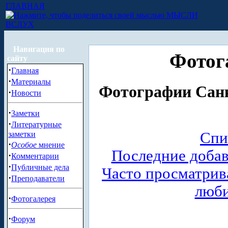
ГЛАВНАЯ
МЫСЛИ
ВСЛУХ
Навигация по
Фотог
сайту
·
Главная
·
Материалы
Фотографии Санк
·
Новости
·
Заметки
·
Литературные
Спи
заметки
·
Особое
мнение
Последние доба
·
Комментарии
·
Публичные дела
Часто просматри
·
Преподаватели
люб
·
Фотогалерея
·
Форум