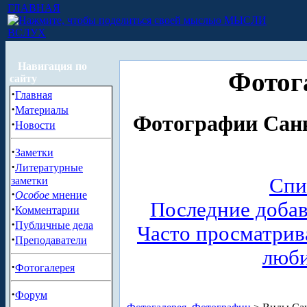
ГЛАВНАЯ
МЫСЛИ
ВСЛУХ
Навигация по
Фотог
сайту
·
Главная
·
Материалы
Фотографии Санк
·
Новости
·
Заметки
·
Литературные
Спи
заметки
·
Особое
мнение
Последние доба
·
Комментарии
·
Публичные дела
Часто просматри
·
Преподаватели
люб
·
Фотогалерея
·
Форум