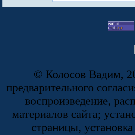
© Колосов Вадим, 20
предварительного согласи
воспроизведение, рас
материалов сайта; устан
страницы, установка