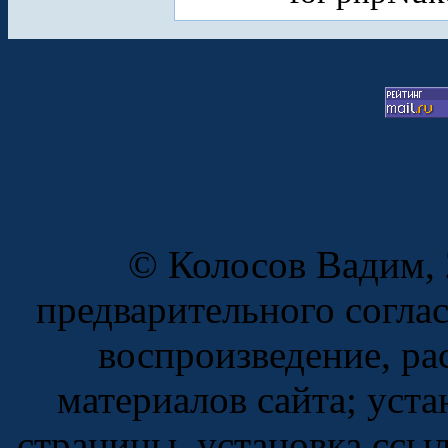
© Колосов Вадим, 
предварительного согла
воспроизведение, ра
материалов сайта; уста
страницы, установка ссы