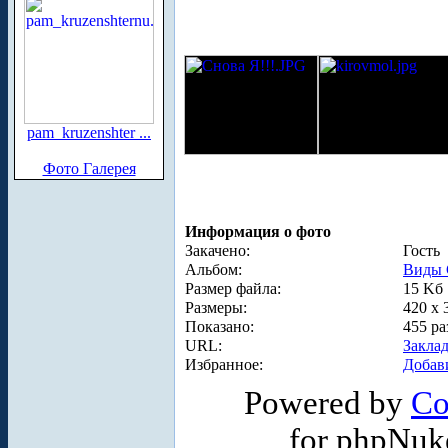
pam_kruzenshter ...
Фото Галерея
Информация о фото
Закачено:
Гость
Альбом:
Виды 
Размер файла:
15 Kб
Размеры:
420 x 
Показано:
455 ра
URL:
Закла
Избранное:
Добав
Powered by
Co
for phpNuk