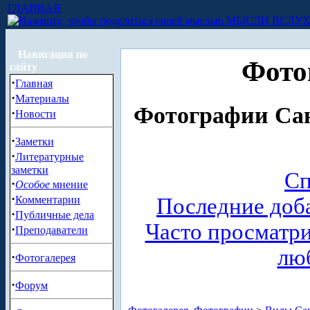
ГЛАВНАЯ
МЫСЛИ ВСЛУ
Навигация по
Фото
сайту
·
Главная
·
Материалы
Фотографии Сан
·
Новости
·
Заметки
·
Литературные
заметки
Сп
·
Особое
мнение
·
Комментарии
Последние доб
·
Публичные дела
Часто просматр
·
Преподаватели
лю
·
Фотогалерея
·
Форум