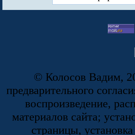
© Колосов Вадим, 20
предварительного согласи
воспроизведение, рас
материалов сайта; устан
страницы, установка