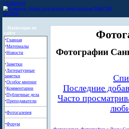
ГЛАВНАЯ
МЫСЛИ
ВСЛУХ
Навигация по
Фотог
сайту
·
Главная
·
Материалы
Фотографии Санк
·
Новости
·
Заметки
·
Литературные
Спи
заметки
·
Особое
мнение
Последние доба
·
Комментарии
·
Публичные дела
Часто просматри
·
Преподаватели
люб
·
Фотогалерея
·
Форум