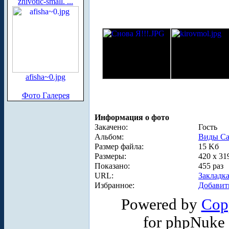
zhivotic-small. ...
afisha~0.jpg
Фото Галерея
Информация о фото
Закачено:
Гость
Альбом:
Виды Са
Размер файла:
15 Kб
Размеры:
420 x 31
Показано:
455 раз
URL:
Закладк
Избранное:
Добавит
Powered by
Cop
for phpNuke