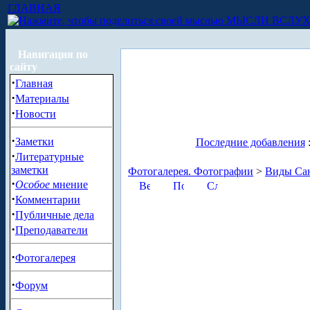
ГЛАВНАЯ
МЫСЛИ ВСЛУ
Навигация по
сайту
·
Главная
·
Материалы
·
Новости
·
Заметки
Последние добавления
·
Литературные
заметки
Фотогалерея. Фотографии
>
Виды Сан
·
Особое
мнение
·
Комментарии
·
Публичные дела
·
Преподаватели
·
Фотогалерея
·
Форум