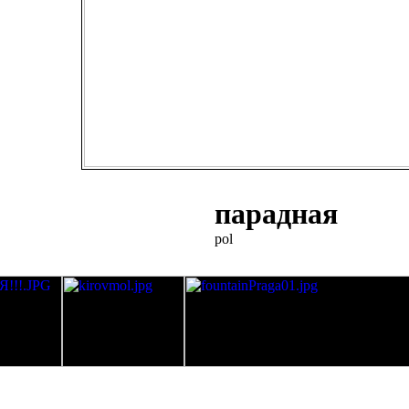
парадная
pol