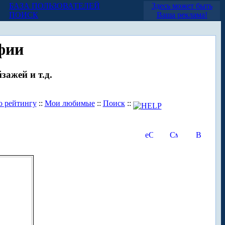
БАЗА ПОЛЬЗОВАТЕЛЕЙ
Здесь может быть
ПОИСК
Ваша реклама!
фии
зажей и т.д.
о рейтингу
::
Мои любимые
::
Поиск
::