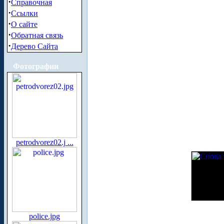
·
Справочная
·
Ссылки
·
О сайте
·
Обратная связь
·
Дерево Сайта
Фотографии
petrodvorez02.j ...
police.jpg