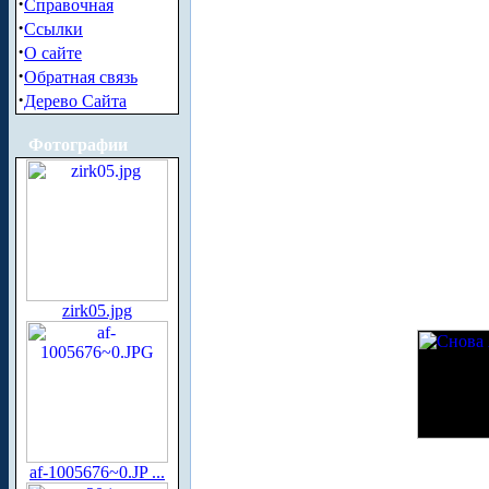
·
Справочная
·
Ссылки
·
О сайте
·
Обратная связь
·
Дерево Сайта
Фотографии
zirk05.jpg
af-1005676~0.JP ...