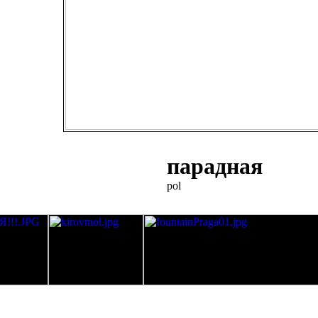
парадная
pol