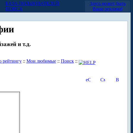
БАЗА ПОЛЬЗОВАТЕЛЕЙ
Здесь может быть
ПОИСК
Ваша реклама!
фии
зажей и т.д.
о рейтингу
::
Мои любимые
::
Поиск
::