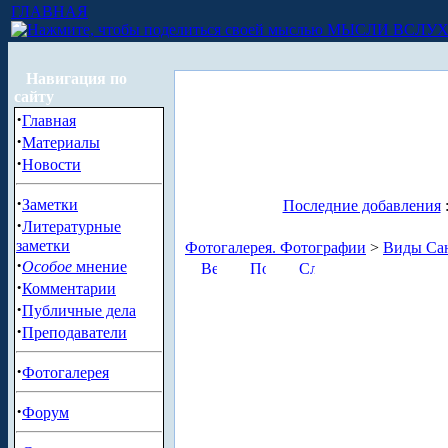
ГЛАВНАЯ
МЫСЛИ ВСЛУ
Навигация по
сайту
·
Главная
·
Материалы
·
Новости
·
Заметки
Последние добавления
·
Литературные
заметки
Фотогалерея. Фотографии
>
Виды Сан
·
Особое
мнение
·
Комментарии
·
Публичные дела
·
Преподаватели
·
Фотогалерея
·
Форум