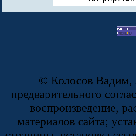
© Колосов Вадим, 
предварительного согла
воспроизведение, ра
материалов сайта; уста
страницы, установка ссы