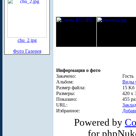
chu_2.jpg
Фото Галерея
Информация о фото
Закачено:
Гость
Альбом:
Виды 
Размер файла:
15 Kб
Размеры:
420 x 
Показано:
455 ра
URL:
Закла
Избранное:
Добав
Powered by
Co
for phpNuk