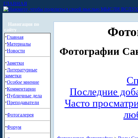
ГЛАВНАЯ
МЫСЛИ ВСЛУ
Навигация по
Фото
сайту
·
Главная
·
Материалы
Фотографии Сан
·
Новости
·
Заметки
·
Литературные
заметки
Сп
·
Особое
мнение
·
Комментарии
Последние доб
·
Публичные дела
Часто просматр
·
Преподаватели
лю
·
Фотогалерея
·
Форум