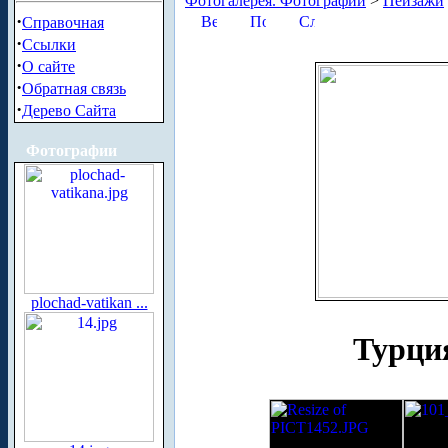
Фотогалерея. Фотографии
>
Пейзажи
·
Справочная
·
Ссылки
·
О сайте
·
Обратная связь
·
Дерево Сайта
Фотографии
plochad-vatikan ...
Турци