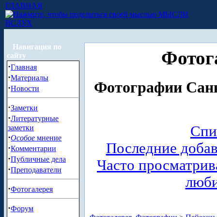
ГЛАВНАЯ
МЫСЛИ
ВСЛУХ
Навигация по
Фотог
сайту
·
Главная
·
Материалы
Фотографии Санк
·
Новости
·
Заметки
·
Литературные
Спи
заметки
·
Особое
мнение
Последние доба
·
Комментарии
·
Публичные дела
Часто просматри
·
Преподаватели
люб
·
Фотогалерея
·
Форум