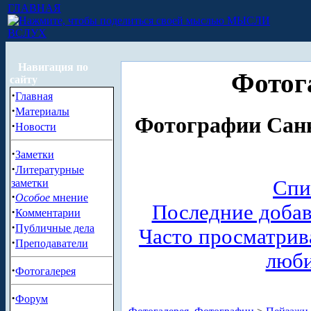
ГЛАВНАЯ
МЫСЛИ
ВСЛУХ
Навигация по
Фотог
сайту
·
Главная
·
Материалы
Фотографии Санк
·
Новости
·
Заметки
·
Литературные
Спи
заметки
·
Особое
мнение
Последние доба
·
Комментарии
·
Публичные дела
Часто просматри
·
Преподаватели
люб
·
Фотогалерея
·
Форум