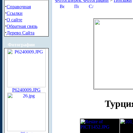
Фотогалерея. Фотографии
>
Пейзажи
·
Справочная
·
Ссылки
·
О сайте
·
Обратная связь
·
Дерево Сайта
Фотографии
P6240009.JPG
Турци