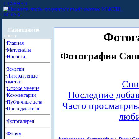
ГЛАВНАЯ
МЫСЛИ
ВСЛУХ
Навигация по
Фотог
сайту
·
Главная
·
Материалы
Фотографии Санк
·
Новости
·
Заметки
·
Литературные
Спи
заметки
·
Особое
мнение
Последние доба
·
Комментарии
·
Публичные дела
Часто просматри
·
Преподаватели
люб
·
Фотогалерея
·
Форум