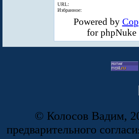
URL:
Избранное:
Powered by
Cop
for phpNuke
© Колосов Вадим, 20
предварительного согласи