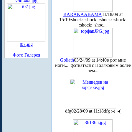
vodi4ka.jpg
BARAKAABAMA
11/18/09 at
15:19
:shock: :shock: :shock: :shock:
:shock: :shoc...
t07.jpg
Фото Галерея
Goliath
03/24/09 at 14:40
в рот мне
ноги.... фоткаться с Поляковым более
чем...
dfg
02/28/09 at 11:18
dfg :-( :-(