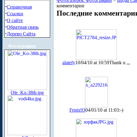
Фотогалерея. Фотографии
>
Виды Сан
комментарии
·
Справочная
Последние комментари
·
Ссылки
·
О сайте
·
Обратная связь
·
Дерево Сайта
Фотографии
alatefy
10/04/10 at 10:59
Thank u ,,,
Ole_Ko-38th.jpg
Fenix93
04/01/10 at 11:03
:-)