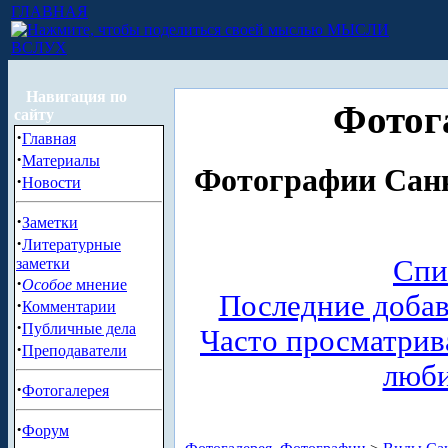
ГЛАВНАЯ
МЫСЛИ
ВСЛУХ
Навигация по
Фотог
сайту
·
Главная
·
Материалы
Фотографии Санк
·
Новости
·
Заметки
·
Литературные
Спи
заметки
·
Особое
мнение
Последние доба
·
Комментарии
·
Публичные дела
Часто просматри
·
Преподаватели
люб
·
Фотогалерея
·
Форум