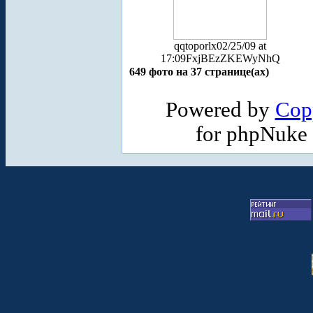
qqtoporlx
02/25/09 at
17:09
FxjBEzZKEWyNhQ
649 фото на 37 странице(ах)
Powered by
Cop
for phpNuke