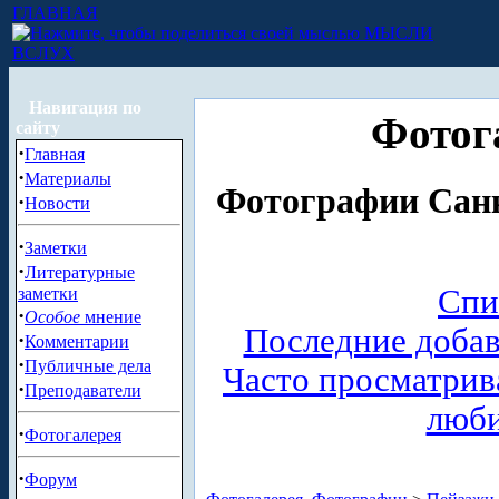
ГЛАВНАЯ
МЫСЛИ
ВСЛУХ
Навигация по
Фотог
сайту
·
Главная
·
Материалы
Фотографии Санк
·
Новости
·
Заметки
·
Литературные
Спи
заметки
·
Особое
мнение
Последние доба
·
Комментарии
·
Публичные дела
Часто просматри
·
Преподаватели
люб
·
Фотогалерея
·
Форум