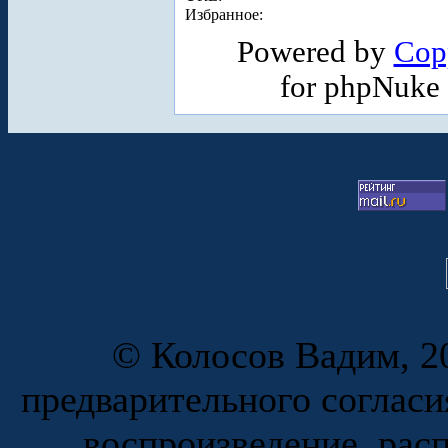
Избранное:
Powered by
Cop
for phpNuke
© Колосов Вадим, 20
предварительного согласи
воспроизведение, рас