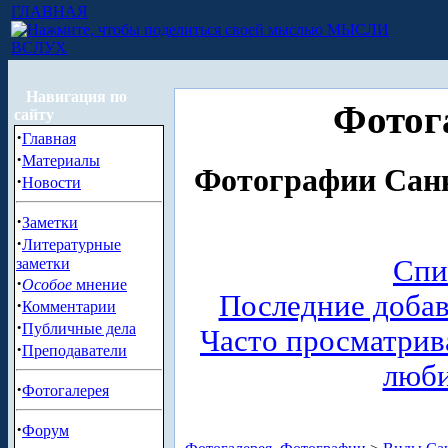
ГЛАВНАЯ
МЫСЛИ
ВСЛУХ
Навигация по
Фотог
сайту
·
Главная
·
Материалы
Фотографии Санк
·
Новости
·
Заметки
·
Литературные
Спи
заметки
·
Особое
мнение
Последние доба
·
Комментарии
·
Публичные дела
Часто просматри
·
Преподаватели
люб
·
Фотогалерея
·
Форум