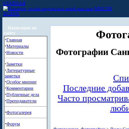
ГЛАВНАЯ
МЫСЛИ
ВСЛУХ
Навигация по
Фотог
сайту
·
Главная
·
Материалы
Фотографии Санк
·
Новости
·
Заметки
·
Литературные
Спи
заметки
·
Особое
мнение
Последние доба
·
Комментарии
·
Публичные дела
Часто просматри
·
Преподаватели
люб
·
Фотогалерея
·
Форум