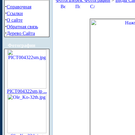
Фотогалерея. Фотографии
>
Виды Сан
·
Справочная
·
Ссылки
·
О сайте
·
Обратная связь
·
Дерево Сайта
Фотографии
PICT004322sm.jp ...