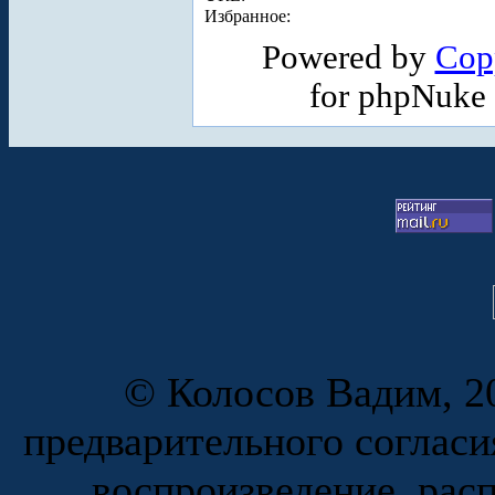
Избранное:
Powered by
Cop
for phpNuke
© Колосов Вадим, 20
предварительного согласи
воспроизведение, рас