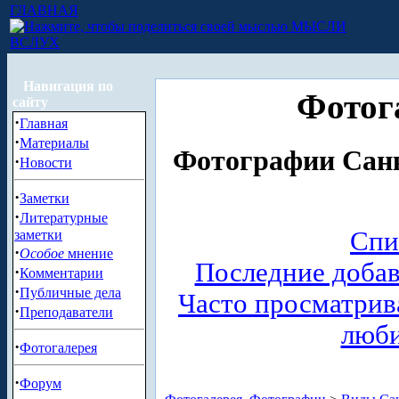
ГЛАВНАЯ
МЫСЛИ
ВСЛУХ
Навигация по
Фотог
сайту
·
Главная
·
Материалы
Фотографии Санк
·
Новости
·
Заметки
·
Литературные
Спи
заметки
·
Особое
мнение
Последние доба
·
Комментарии
·
Публичные дела
Часто просматри
·
Преподаватели
люб
·
Фотогалерея
·
Форум