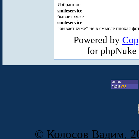
Избранное:
smileservice
бывает хуже...
smileservice
"бывает хуже" не в смысле плохая фот
Powered by
Cop
for phpNuke
© Колосов Вадим, 20