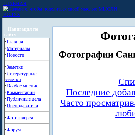
ГЛАВНАЯ
МЫСЛИ
ВСЛУХ
Навигация по
Фотог
сайту
·
Главная
·
Материалы
Фотографии Санк
·
Новости
·
Заметки
·
Литературные
Спи
заметки
·
Особое
мнение
Последние доба
·
Комментарии
·
Публичные дела
Часто просматри
·
Преподаватели
люб
·
Фотогалерея
·
Форум