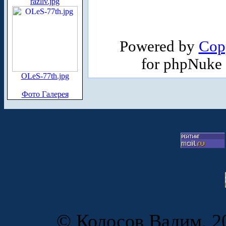
razliv.jpg
Powered by
Cop
for phpNuke
OLeS-77th.jpg
Фото Галерея
© Колосов Вадим, 20