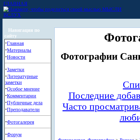
ГЛАВНАЯ
МЫСЛИ
ВСЛУХ
Навигация по
Фотог
сайту
·
Главная
·
Материалы
Фотографии Санк
·
Новости
·
Заметки
·
Литературные
Спи
заметки
·
Особое
мнение
Последние доба
·
Комментарии
·
Публичные дела
Часто просматри
·
Преподаватели
люб
·
Фотогалерея
·
Форум