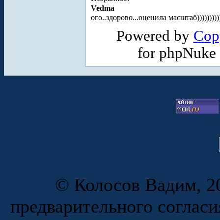
Vedma
ого..здорово...оценила масштаб))))))))))
Powered by
Cop
for phpNuke
© Колосов Вадим, 20
предварительного согласи