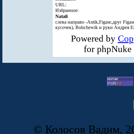
URL:
Избранное:
Natali
слева направо -Antik,Figase,друг Figa
кусочек), Bolschewik и руки Андрея 
Powered by
Cop
for phpNuke
© Колосов Вадим, 20