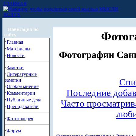
ГЛАВНАЯ
МЫСЛИ
ВСЛУХ
Навигация по
Фотог
сайту
·
Главная
·
Материалы
Фотографии Санк
·
Новости
·
Заметки
·
Литературные
Спи
заметки
·
Особое
мнение
Последние доба
·
Комментарии
·
Публичные дела
Часто просматри
·
Преподаватели
люб
·
Фотогалерея
·
Форум