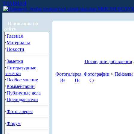
ГЛАВНАЯ
МЫСЛИ ВСЛУ
Навигация по
сайту
·
Главная
·
Материалы
·
Новости
·
Заметки
Последние добавления
·
Литературные
заметки
Фотогалерея. Фотографии
>
Пейзажи
·
Особое
мнение
·
Комментарии
·
Публичные дела
·
Преподаватели
·
Фотогалерея
·
Форум