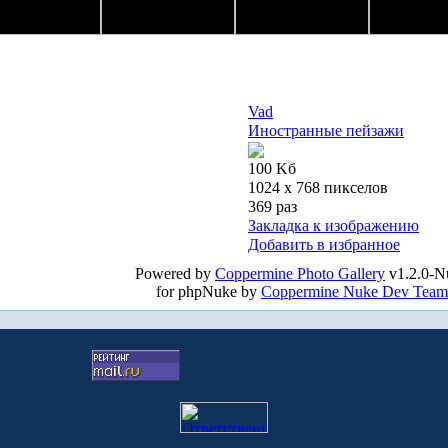
Vad
Иностранные пейзажи
100 Kб
1024 x 768 пикселов
369 раз
Закладка к изображению
Добавить в избранное
Powered by
Coppermine Photo Gallery
v1.2.0-N
for phpNuke by
Coppermine Nuke Dev Team