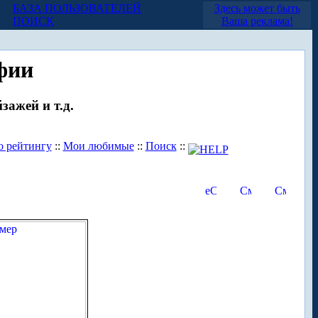
БАЗА ПОЛЬЗОВАТЕЛЕЙ
Здесь может быть
ПОИСК
Ваша реклама!
фии
зажей и т.д.
о рейтингу
::
Мои любимые
::
Поиск
::