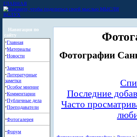
ГЛАВНАЯ
МЫСЛИ
ВСЛУХ
Навигация по
Фотог
сайту
·
Главная
·
Материалы
Фотографии Санк
·
Новости
·
Заметки
·
Литературные
Спи
заметки
·
Особое
мнение
Последние доба
·
Комментарии
·
Публичные дела
Часто просматри
·
Преподаватели
люб
·
Фотогалерея
·
Форум