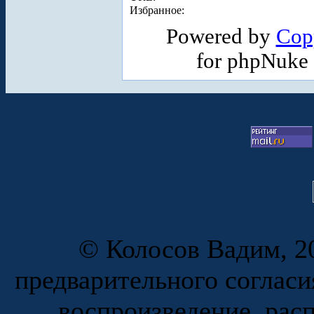
Избранное:
Powered by
Cop
for phpNuke
© Колосов Вадим, 20
предварительного согласи
воспроизведение, рас