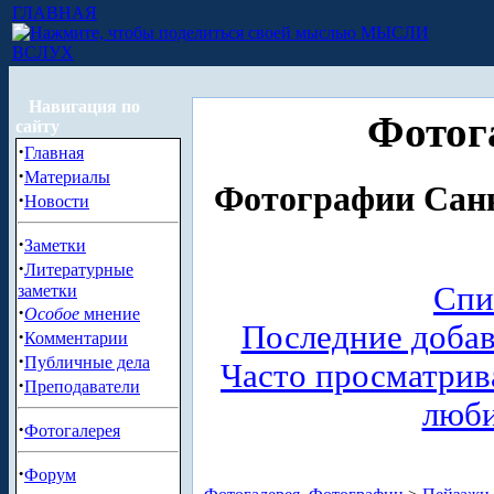
ГЛАВНАЯ
МЫСЛИ
ВСЛУХ
Навигация по
Фотог
сайту
·
Главная
·
Материалы
Фотографии Санк
·
Новости
·
Заметки
·
Литературные
Спи
заметки
·
Особое
мнение
Последние доба
·
Комментарии
·
Публичные дела
Часто просматри
·
Преподаватели
люб
·
Фотогалерея
·
Форум