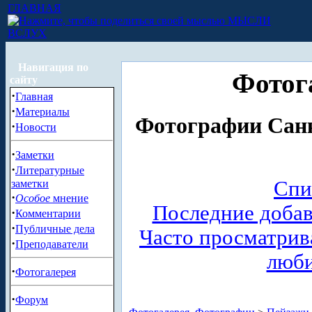
ГЛАВНАЯ
МЫСЛИ
ВСЛУХ
Навигация по
Фотог
сайту
·
Главная
·
Материалы
Фотографии Санк
·
Новости
·
Заметки
·
Литературные
Спи
заметки
·
Особое
мнение
Последние доба
·
Комментарии
·
Публичные дела
Часто просматри
·
Преподаватели
люб
·
Фотогалерея
·
Форум