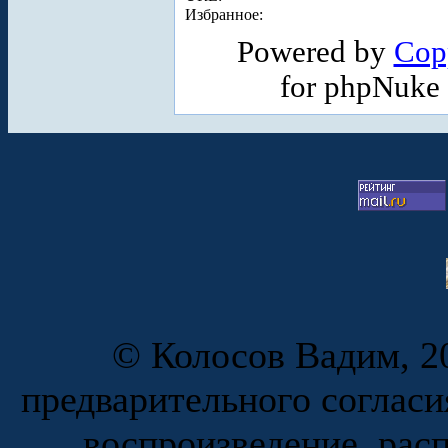
Избранное:
Powered by
Cop
for phpNuke
© Колосов Вадим, 20
предварительного согласи
воспроизведение, рас